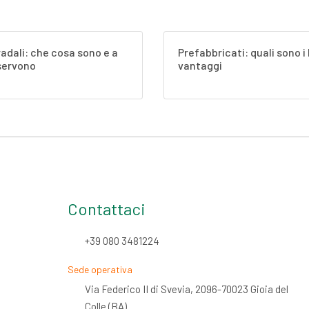
radali: che cosa sono e a
Prefabbricati: quali sono i 
servono
vantaggi
Contattaci
+39 080 3481224
Sede operativa
Via Federico II di Svevia, 2096-70023 Gioia del
Colle (BA)