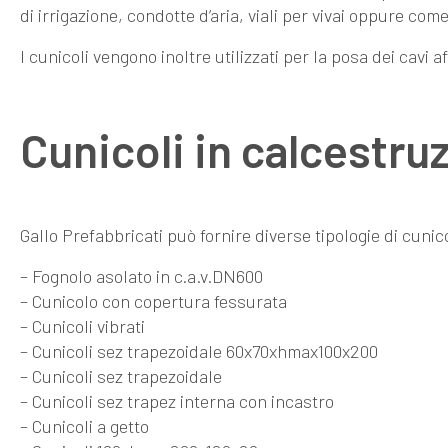
di irrigazione, condotte d’aria, viali per vivai oppure co
I cunicoli vengono inoltre utilizzati per la posa dei cavi af
Cunicoli in calcestru
Gallo Prefabbricati può fornire diverse tipologie di cunic
–
Fognolo asolato in c.a.v.DN600
–
Cunicolo con copertura fessurata
–
Cunicoli vibrati
–
Cunicoli sez trapezoidale 60x70xhmax100x200
–
Cunicoli sez trapezoidale
–
Cunicoli sez trapez interna con incastro
–
Cunicoli a getto