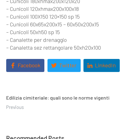
–
Cunicoli 180xhmax200x120x20
–
Cunicoli 120xhmax200x100x18
–
Cunicoli 100X150 120×150 sp 15
–
Cunicoli 60x65x200x15 – 60x50x200x15
–
Cunicoli 50xh50 sp 15
–
Canalette per drenaggio
–
Canaletta sez rettangolare 50xh20x100
Facebook
Twitter
LinkedIn
Edilizia cimiteriale: quali sono le norme vigenti
Previous
Recommended Posts