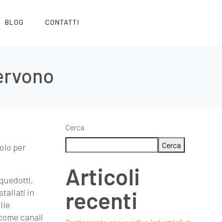
BLOG
CONTATTI
servono
Cerca
Cerca
uolo per
Articoli
cquedotti,
recenti
tallati in
lle
 come canali