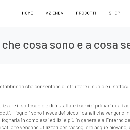
HOME
AZIENDA
PRODOTTI
SHOP
: che cosa sono e a cosa 
efabbricati che consentono di sfruttare il suolo e il sottos
zzare il sottosuolo e di installare i servizi primari quali a
otti. I fognoli sono invece dei piccoli canali che vengono ins
e fognaria in complessi edilizi e più in generale all’interno de
ricati che vengono utilizzati per raccogliere acque piovane,