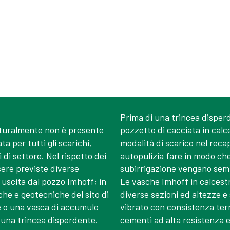
Prima di una trincea dispe
aturalmente non è presente
pozzetto di cacciata in calc
a per tutti gli scarichi,
modalità di scarico nel recapi
di settore. Nel rispetto dei
autopulizia fare in modo che 
sere previste diverse
subirrigazione vengano sempr
 uscita dal pozzo Imhoff; in
Le vasche Imhoff in calcest
che e geotecniche del sito di
diverse sezioni ed altezze e
e o una vasca di accumulo
vibrato con consistenza terra
 una trincea disperdente.
cementi ad alta resistenza e