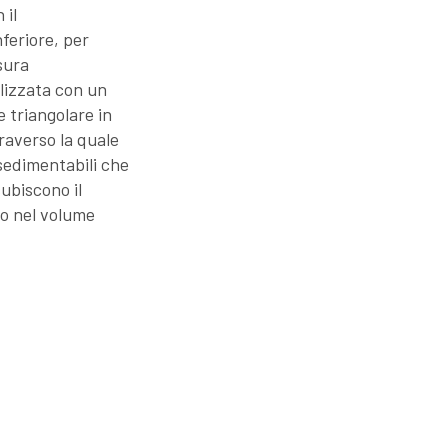
 il
feriore, per
sura
alizzata con un
e triangolare in
raverso la quale
sedimentabili che
ubiscono il
vo nel volume