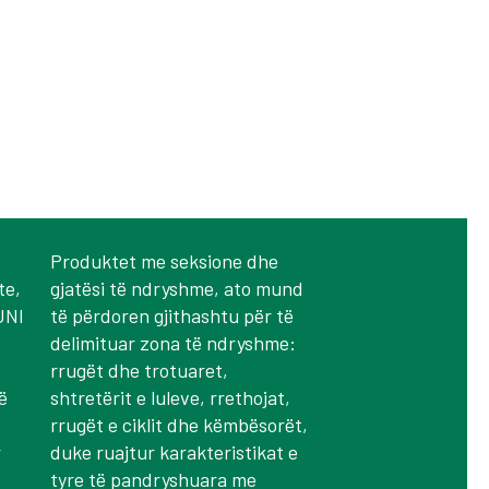
Produktet me seksione dhe
te,
gjatësi të ndryshme, ato mund
UNI
të përdoren gjithashtu për të
delimituar zona të ndryshme:
rrugët dhe trotuaret,
ë
shtretërit e luleve, rrethojat,
rrugët e ciklit dhe këmbësorët,
r
duke ruajtur karakteristikat e
tyre të pandryshuara me