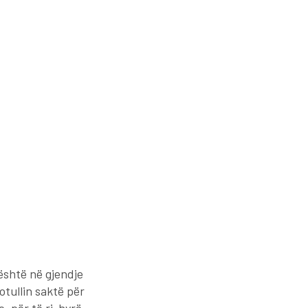
 është në gjendje
otullin saktë për
, për të ri-hyrë