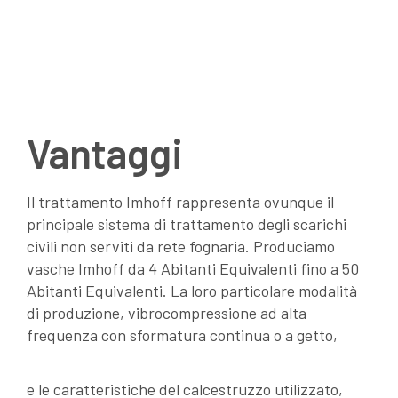
calcestruzzo vibrato con consistenza terra umida
o a getto, con l’utilizzo di cementi ad alta
resistenza ed aggregati naturali di appropriata
granulometria.
Vantaggi
Il trattamento Imhoff rappresenta ovunque il
principale sistema di trattamento degli scarichi
civili non serviti da rete fognaria. Produciamo
vasche Imhoff da 4 Abitanti Equivalenti fino a 50
Abitanti Equivalenti. La loro particolare modalità
di produzione, vibrocompressione ad alta
frequenza con sformatura continua o a getto,
e le caratteristiche del calcestruzzo utilizzato,