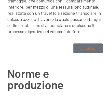
tramoggia, che comunica con il compartimento
inferiore, per mezzo di una fessura longitudinale,
realizzata con un travetto a sezione triangolare in
calcestruzzo, attraverso la quale passano i fanghi
sedimentabili che si accumulano e subiscono il
processo digestivo nel volume inferiore.
Contattaci
Norme e
produzione
La vasca Imhoff, laddove naturalmente non è
presente una rete di fognatura nera, va impiegata